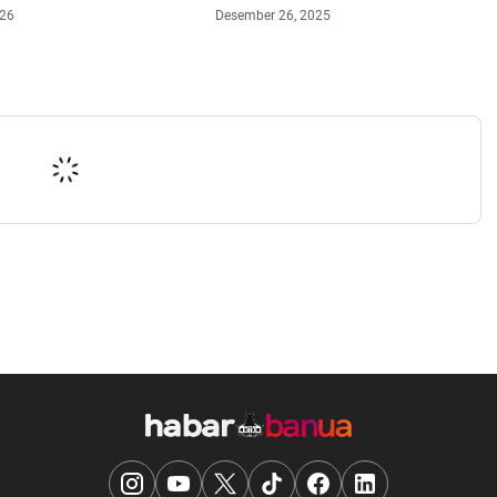
ategori Baik kepada
026
Desember 26, 2025
andangan