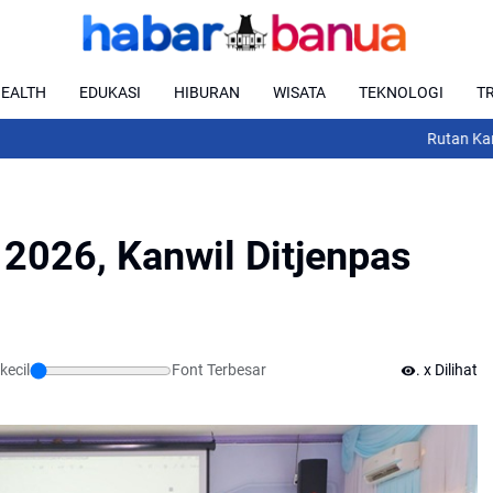
EALTH
EDUKASI
HIBURAN
WISATA
TEKNOLOGI
T
Rutan Kandangan B
2026, Kanwil Ditjenpas
ecil
Font Terbesar
...
x Dilihat