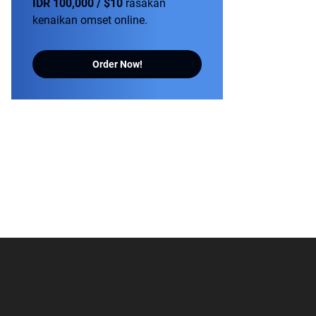
IDR 100,000 / $10
rasakan
kenaikan omset online.
Order Now!