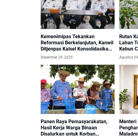
Kemenimipas Tekankan
Rutan K
Reformasi Berkelanjutan, Kanwil
Lahan T
Ditjenpas Kalsel Konsolidasikan
Kebun C
PRIMA
Dukung 
Desember 29, 2025
Agustus 04
Panen Raya Pemasyarakatan,
Menteri
Hasil Kerja Warga Binaan
Penghar
Disalurkan untuk Korban
Maladmi