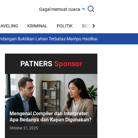
Gagal memuat cuaca
RAVELING
KRIMINAL
POLITIK
SOSIAL
BUDAYA
uktikan Lahan Terbatas Mampu Hasilkan Kebun Cabe Produktif untuk
PATNERS
Sponsor
Mengenal Compiler dan Interpreter:
Apa Bedanya dan Kapan Digunakan?
Oktober 21, 2025