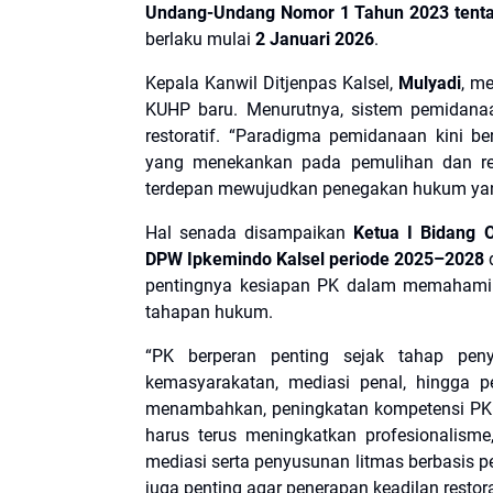
Undang-Undang Nomor 1 Tahun 2023 tent
berlaku mulai
2 Januari 2026
.
Kepala Kanwil Ditjenpas Kalsel,
Mulyadi
, m
KUHP baru. Menurutnya, sistem pemidanaa
restoratif. “Paradigma pemidanaan kini be
yang menekankan pada pemulihan dan rein
terdepan mewujudkan penegakan hukum yang 
Hal senada disampaikan
Ketua I Bidang 
DPW Ipkemindo Kalsel periode 2025–2028
d
pentingnya kesiapan PK dalam memahami 
tahapan hukum.
“PK berperan penting sejak tahap peny
kemasyarakatan, mediasi penal, hingga 
menambahkan, peningkatan kompetensi PK 
harus terus meningkatkan profesionali
mediasi serta penyusunan litmas berbasis p
juga penting agar penerapan keadilan restorat