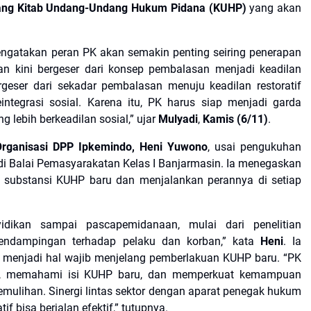
ang Kitab Undang-Undang Hukum Pidana (KUHP)
yang akan
engatakan peran PK akan semakin penting seiring penerapan
n kini bergeser dari konsep pembalasan menjadi keadilan
rgeser dari sekadar pembalasan menuju keadilan restoratif
tegrasi sosial. Karena itu, PK harus siap menjadi garda
lebih berkeadilan sosial,” ujar
Mulyadi
,
Kamis (6/11)
.
Organisasi DPP Ipkemindo, Heni Yuwono
, usai pengukuhan
i Balai Pemasyarakatan Kelas I Banjarmasin. Ia menegaskan
substansi KUHP baru dan menjalankan perannya di setiap
idikan sampai pascapemidanaan, mulai dari penelitian
pendampingan terhadap pelaku dan korban,” kata
Heni
. Ia
menjadi hal wajib menjelang pemberlakuan KUHP baru. “PK
sme, memahami isi KUHP baru, dan memperkuat kemampuan
emulihan. Sinergi lintas sektor dengan aparat penegak hukum
if bisa berjalan efektif,” tutupnya.