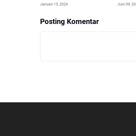
Bencana
Publik K
Januari 15, 2026
Juni 09, 2
Rutan K
Posting Komentar