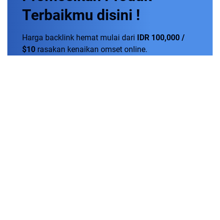
Terbaikmu
disini !
Harga backlink hemat mulai dari
IDR 100,000 /
$10
rasakan kenaikan omset online.
Order Now!