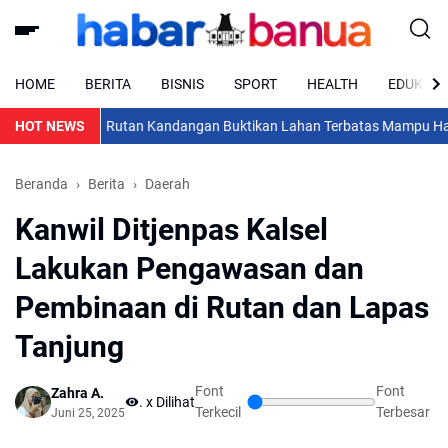
HOME
BERITA
BISNIS
SPORT
HEALTH
EDUKASI
HOT NEWS
Rutan Kandangan Buktikan Lahan Terbatas Mampu Hasilkan 
Beranda
Berita
Daerah
Kanwil Ditjenpas Kalsel
Lakukan Pengawasan dan
Pembinaan di Rutan dan Lapas
Tanjung
Font
Font
Zahra A.
...
x Dilihat
Terkecil
Terbesar
Juni 25, 2025