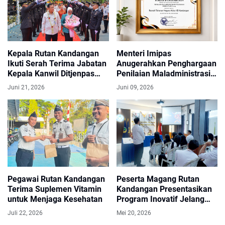
Kepala Rutan Kandangan
Menteri Imipas
Ikuti Serah Terima Jabatan
Anugerahkan Penghargaan
Kepala Kanwil Ditjenpas
Penilaian Maladministrasi
Kalsel
Pelayanan Publik Kategori
Juni 21, 2026
Juni 09, 2026
Baik kepada Rutan
Kandangan
Pegawai Rutan Kandangan
Peserta Magang Rutan
Terima Suplemen Vitamin
Kandangan Presentasikan
untuk Menjaga Kesehatan
Program Inovatif Jelang
Akhir Masa Magang
Juli 22, 2026
Mei 20, 2026