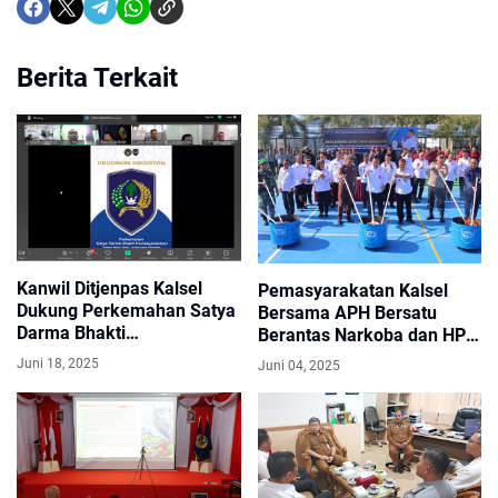
Berita Terkait
Kanwil Ditjenpas Kalsel
Pemasyarakatan Kalsel
Dukung Perkemahan Satya
Bersama APH Bersatu
Darma Bhakti
Berantas Narkoba dan HP
Pemasyarakatan 2025
Ilegal di Lapas, Rutan, dan
Juni 18, 2025
Juni 04, 2025
LPKA