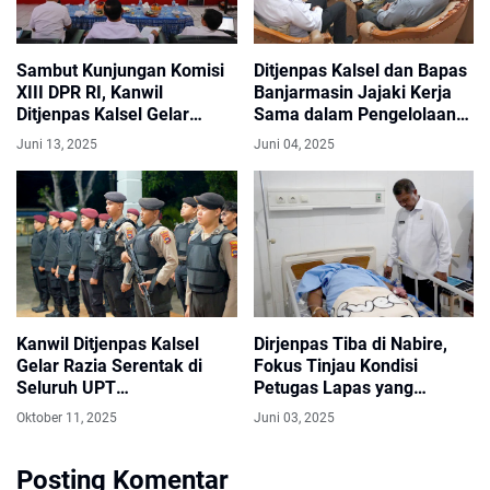
Sambut Kunjungan Komisi
Ditjenpas Kalsel dan Bapas
XIII DPR RI, Kanwil
Banjarmasin Jajaki Kerja
Ditjenpas Kalsel Gelar
Sama dalam Pengelolaan
Rapat Koordinasi Virtual
Sampah dengan DLH
Juni 13, 2025
Juni 04, 2025
Kanwil Ditjenpas Kalsel
Dirjenpas Tiba di Nabire,
Gelar Razia Serentak di
Fokus Tinjau Kondisi
Seluruh UPT
Petugas Lapas yang
Pemasyarakatan
Terluka
Oktober 11, 2025
Juni 03, 2025
Posting Komentar