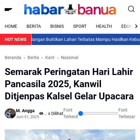
HOME
BERITA
BISNIS
SPORT
HEALTH
EDUKASI
utan Kandangan Buktikan Lahan Terbatas Mampu Hasilkan Kebun Cabe
HOT NEWS
Beranda
Berita
Karir
Nasional
Semarak Peringatan Hari Lahir
Pancasila 2025, Kanwil
Ditjenpas Kalsel Gelar Upacara
Font
Font
M. Angga
..
x Dilihat
Terkecil
Terbesar
Juni 01, 2025