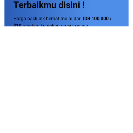
Terbaikmu
disini !
Harga backlink hemat mulai dari
IDR 100,000 /
$10
rasakan kenaikan omset online.
Order Now!