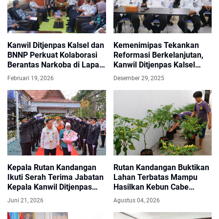
Kanwil Ditjenpas Kalsel dan
Kemenimipas Tekankan
BNNP Perkuat Kolaborasi
Reformasi Berkelanjutan,
Berantas Narkoba di Lapas
Kanwil Ditjenpas Kalsel
dan Rutan
Konsolidasikan PRIMA
Februari 19, 2026
Desember 29, 2025
Kepala Rutan Kandangan
Rutan Kandangan Buktikan
Ikuti Serah Terima Jabatan
Lahan Terbatas Mampu
Kepala Kanwil Ditjenpas
Hasilkan Kebun Cabe
Kalsel
Produktif untuk Dukung
Juni 21, 2026
Agustus 04, 2026
Ketahanan Pangan