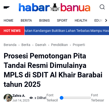
HOME
BERITA
BISNIS
SPORT
HEALTH
EDUKASI
HOT NEWS
Rutan Kandangan Buktikan Lahan Terbatas Mampu Hasilkan K
Beranda
Berita
Daerah
Pendidikan
Properti
Prosesi Pemotongan Pita
Tandai Resmi Dimulainya
MPLS di SDIT Al Khair Barabai
tahun 2025
Font
Font
Zahra A.
...
x Dilihat
Terkecil
Terbesar
Juli 14, 2025