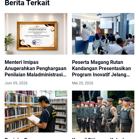
Berita Terkait
Menteri Imipas
Peserta Magang Rutan
Anugerahkan Penghargaan
Kandangan Presentasikan
Penilaian Maladministrasi
Program Inovatif Jelang
Pelayanan Publik Kategori
Akhir Masa Magang
Juni 09, 2026
Mei 20, 2026
Baik kepada Rutan
Kandangan